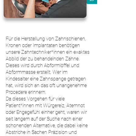
Für die Herstellung von Zahnschienen,
Kronen oder Implantaten benötigen
unsere Zahntechniker*innen ein exaktes
Abbild der zu behandelnden Zähne.
Dieses wird durch Abformlöffel und
Abformmasse erstellt. Wer im
Kindesalter eine Zahnspange getragen
hat, wird sich an das oft unangenehme
Procedere erinnern.
Da dieses Vorgehen für viele
Patient*innen mit Würgereiz, Atemnot
oder Engegefühl einher geht, waren wir
seit langem auf der Suche nach einer
schonenden Alternative, die dabei keine
Abstriche in Sachen Präzision und